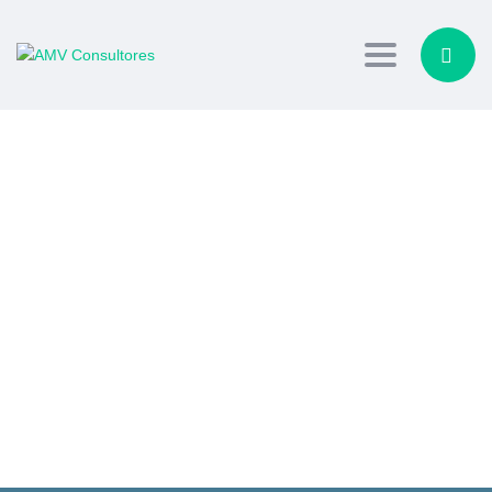
Toggle navig
¿Tienes alguna pregunta?
Enviar La Consulta
Mensaje enviado
Cerrar