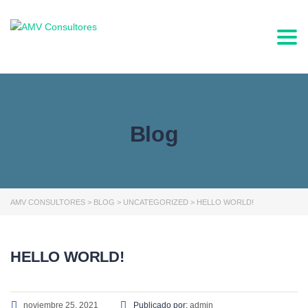
Togg
Blog
AMV CONSULTORES
>
BLOG
>
UNCATEGORIZED
>
HELLO WORLD!
HELLO WORLD!
noviembre 25, 2021
Publicado por:
admin