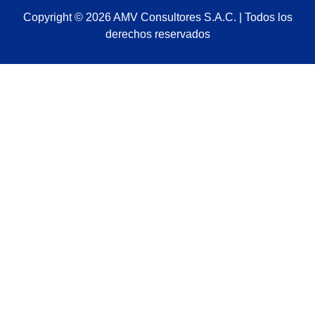
Copyright © 2026 AMV Consultores S.A.C. | Todos los
derechos reservados
Sign In
La contraseña debe tener un mínimo de 8 caracteres de números y
letras, y contener al menos 1 letra mayúscula