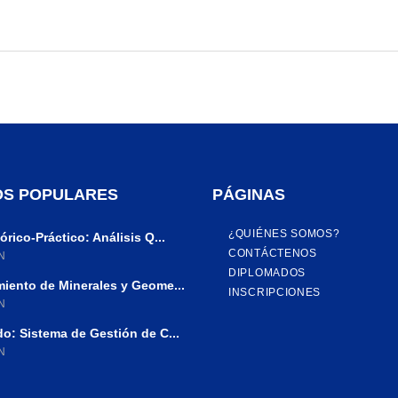
S POPULARES
PÁGINAS
¿QUIÉNES SOMOS?
rico-Práctico: Análisis Q...
CONTÁCTENOS
N
DIPLOMADOS
iento de Minerales y Geome...
INSCRIPCIONES
N
o: Sistema de Gestión de C...
N