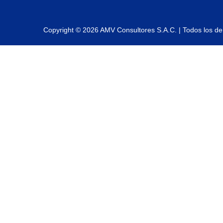
Copyright © 2026 AMV Consultores S.A.C. | Todos los d
Sign In
La contraseña debe tener un mínimo de 8 caracteres de números y let
I want to sign up as instructor