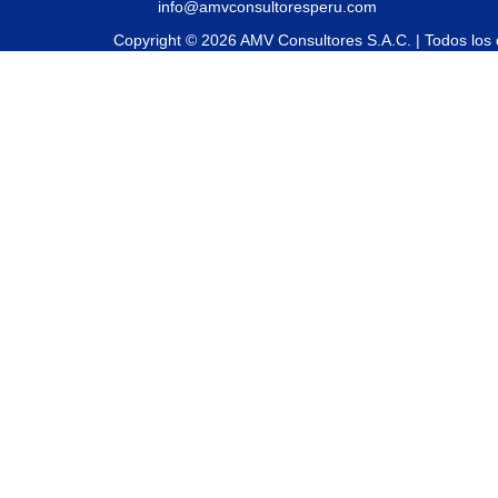
info@amvconsultoresperu.com
Copyright © 2026 AMV Consultores S.A.C. | Todos los
Sign In
La contraseña debe tener un mínimo de 8
I want to sign up as instructor
Recordarme
Sign In
Registro
Restaurar la contraseña
Send reset link