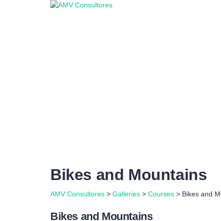
¿Tienes alguna pregunta?
Enviar la consulta
Mensaje enviado
Cerrar
Bikes and Mountains
AMV Consultores
>
Galleries
>
Courses
>
Bikes and M
Bikes and Mountains