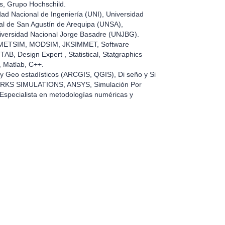
s, Grupo Hochschild.
dad Nacional de Ingeniería (UNI), Universidad
l de San Agustín de Arequipa (UNSA),
iversidad Nacional Jorge Basadre (UNJBG).
o: METSIM, MODSIM, JKSIMMET, Software
AB, Design Expert , Statistical, Statgraphics
, Matlab, C++.
y Geo estadísticos (ARCGIS, QGIS), Di seño y Si
ORKS SIMULATIONS, ANSYS, Simulación Por
pecialista en metodologías numéricas y