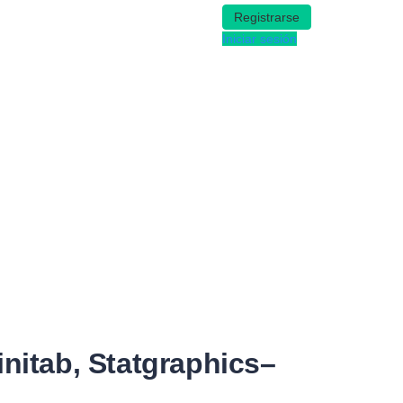
Registrarse
Iniciar sesión
nitab, Statgraphics–