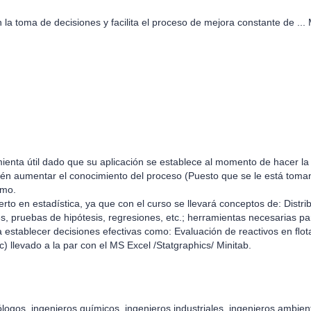
la toma de decisiones y facilita el proceso de mejora constante de
...
mienta útil dado que su aplicación se establece al momento de hacer l
bién aumentar el conocimiento del proceso (Puesto que se le está toman
smo.
rto en estadística, ya que con el curso se llevará conceptos de: Dist
es, pruebas de hipótesis, regresiones, etc.; herramientas necesarias pa
a establecer decisiones efectivas como: Evaluación de reactivos en ﬂo
) llevado a la par con el MS Excel /Statgraphics/ Minitab.
logos, ingenieros químicos, ingenieros industriales, ingenieros ambient