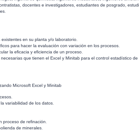
ratistas, docentes e investigadores, estudiantes de posgrado, estudi
es.
 existentes en su planta y/o laboratorio.
áﬁcos para hacer la evaluación con variación en los procesos.
cular la eﬁcacia y eﬁciencia de un proceso.
necesarias que tienen el Excel y Minitab para el control estadístico de 
lizando Microsoft Excel y Minitab
ocesos.
a variabilidad de los datos.
un proceso de reﬁnación.
molienda de minerales.