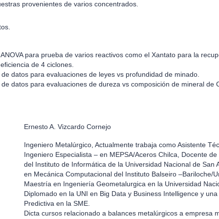
estras provenientes de varios concentrados.
tos.
e ANOVA para prueba de varios reactivos como el Xantato para la recu
eﬁciencia de 4 ciclones.
a de datos para evaluaciones de leyes vs profundidad de minado.
a de datos para evaluaciones de dureza vs composición de mineral de 
Ernesto A. Vizcardo Cornejo
Ingeniero Metalúrgico, Actualmente trabaja como Asistente T
Ingeniero Especialista – en MEPSA/Aceros Chilca, Docente de l
del Instituto de Informática de la Universidad Nacional de San
en Mecánica Computacional del Instituto Balseiro –Bariloche/U
Maestría en Ingeniería Geometalurgica en la Universidad Nac
Diplomado en la UNI en Big Data y Business Intelligence y una e
Predictiva en la SME.
Dicta cursos relacionado a balances metalúrgicos a empresa 