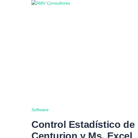
¿Tienes alguna pregunta?
Enviar la consulta
Mensaje enviado
Cerrar
Software
Control Estadístico de
Centurion y Ms. Excel