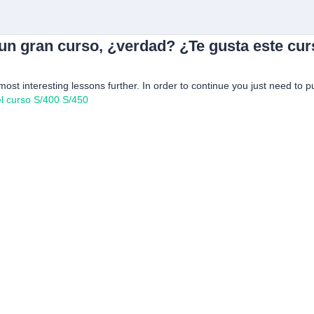
 un gran curso, ¿verdad? ¿Te gusta este cu
 most interesting lessons further. In order to continue you just need to p
l curso
S/400
S/450