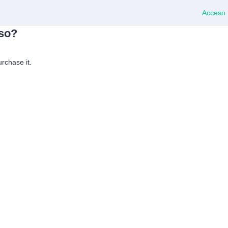
Acceso
rso?
urchase it.