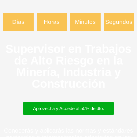
Días
Horas
Minutos
Segundos
Supervisor en Trabajos
de Alto Riesgo en la
Minería, Industria y
Construcción
Aprovecha y Accede al 50% de dto.
Conocerás y aplicarás las normas y estándares