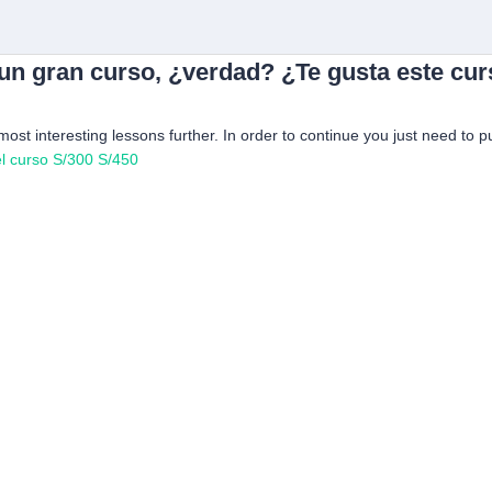
 un gran curso, ¿verdad? ¿Te gusta este cu
 most interesting lessons further. In order to continue you just need to p
l curso
S/300
S/450