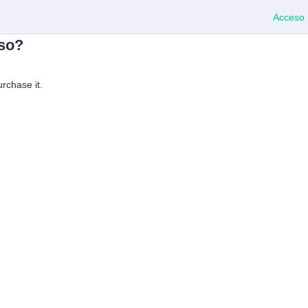
Acceso
rso?
urchase it.